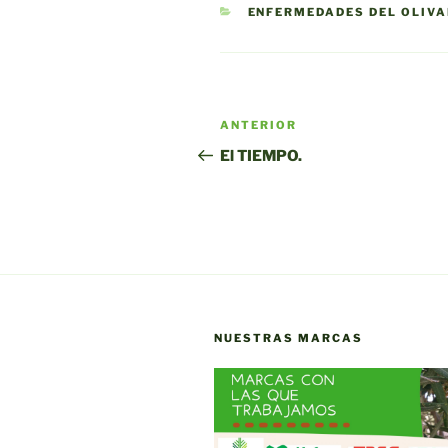
CATEGORÍAS
ENFERMEDADES DEL OLIV
Navegación
Entrada
ANTERIOR
de
anterior:
El TIEMPO.
entradas
NUESTRAS MARCAS