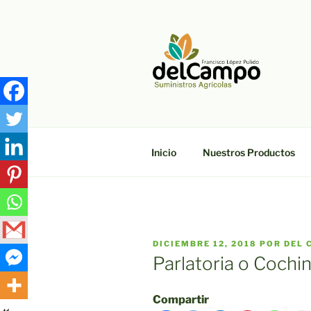
Saltar
al
contenido
DELCAMP
Suministros Agrícolas Francis
Inicio
Nuestros Productos
PUBLICADO
DICIEMBRE 12, 2018
POR
DEL 
EL
Parlatoria o Cochini
Compartir