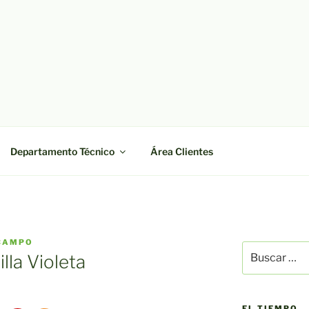
OWEB
co López Pulido
Departamento Técnico
Área Clientes
CAMPO
Buscar
lla Violeta
por:
EL TIEMPO