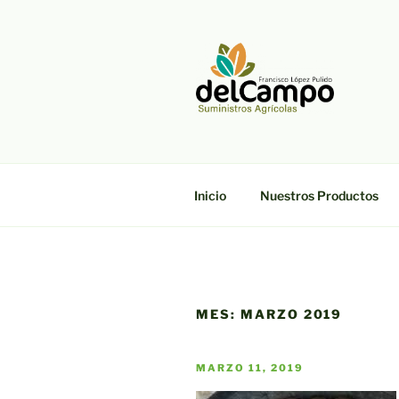
Saltar
al
contenido
DELCAMP
Suministros Agrícolas Francis
Inicio
Nuestros Productos
MES:
MARZO 2019
PUBLICADO
MARZO 11, 2019
EL