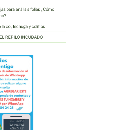
as para análisis foliar. ¿Cómo
mo?
a col, lechuga y coliflor.
EL REPILO INCUBADO