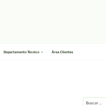
OWEB
co López Pulido
Departamento Técnico
Área Clientes
Buscar
por: