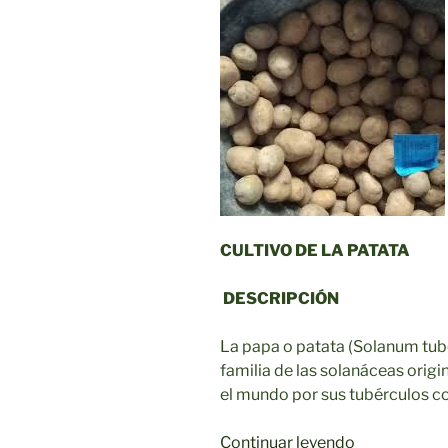
CULTIVO DE LA PATATA
DESCRIPCIÓN
La papa o patata (Solanum tube
familia de las solanáceas orig
el mundo por sus tubérculos c
«El
Continuar leyendo