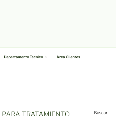
OWEB
co López Pulido
Departamento Técnico
Área Clientes
Buscar
 PARA TRATAMIENTO
por: