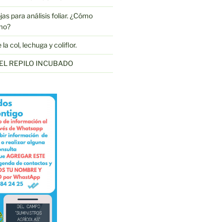
as para análisis foliar. ¿Cómo
mo?
a col, lechuga y coliflor.
EL REPILO INCUBADO